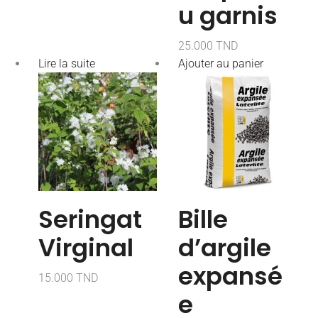
u garnis
25.000
TND
Lire la suite
Ajouter au panier
Seringat
Bille
Virginal
d’argile
expansé
15.000
TND
e