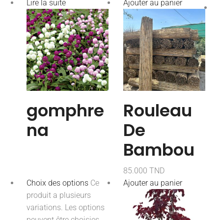
Lire la suite
Ajouter au panier
gomphre
Rouleau
na
De
Bambou
85.000
TND
Choix des options
Ce
Ajouter au panier
produit a plusieurs
variations. Les options
peuvent être choisies