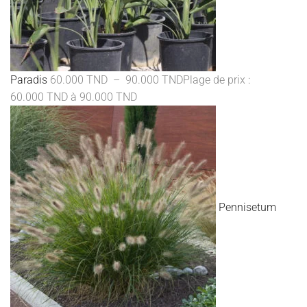
Paradis
60.000
TND
–
90.000
TND
Plage de prix :
60.000 TND à 90.000 TND
Pennisetum