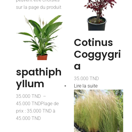
sur la page du produit
Cotinus
Coggygri
a
spathiph
35.000
TND
yllum
Lire la suite
35.000
TND
–
45.000
TND
Plage de
prix : 35.000 TND à
45.000 TND