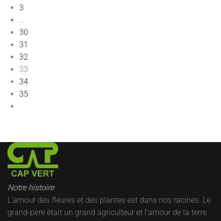
3
…
30
31
32
33
34
35
Notre histoire
L’amour des fleures et des plantes est dans nos racines. Le
grand-père était un grand agriculteur et l’amour de la terre