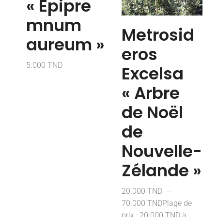
« Epipre
mnum
Metrosid
aureum »
eros
5.000
TND
Excelsa
« Arbre
de Noël
de
Nouvelle-
Zélande »
20.000
TND
–
70.000
TND
Plage de
prix : 20.000 TND à