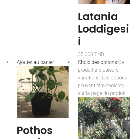
Latania
Loddigesi
i
35.000
TND
Ajouter au panier
Choix des options
Ce
produit a plusieurs
variations. Les options
peuvent être choisies
sur la page du produit
Pothos