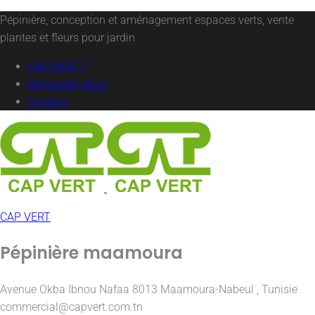
Pépinière, conception et aménagement espaces verts, vente
plantes et fleurs pour jardin
CAP VERT ?
Demander devis
Contact
CAP VERT
Pépinière maamoura
Avenue Okba Ibnou Nafaa 8013 Maamoura-Nabeul , Tunisie
commercial@capvert.com.tn