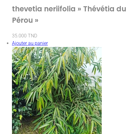
thevetia neriifolia » Thévétia du
Pérou »
35.000
TND
Ajouter au panier