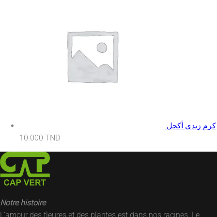
كرم زيدي أكحل
10.000
TND
Notre histoire
L’amour des fleures et des plantes est dans nos racines. Le