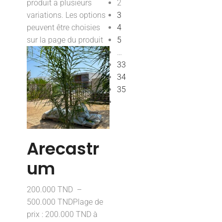
produit a plusieurs
2
variations. Les options
3
peuvent être choisies
4
sur la page du produit
5
…
33
34
35
Arecastr
um
200.000
TND
–
500.000
TND
Plage de
prix : 200.000 TND à