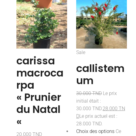
Sale
carissa
callistem
macroca
um
rpa
« Prunier
30.000
TND
Le prix
initial était :
du Natal
30.000 TND.
28.000
TN
D
Le prix actuel est :
«
28.000 TND.
Choix des options
Ce
20.000
TND