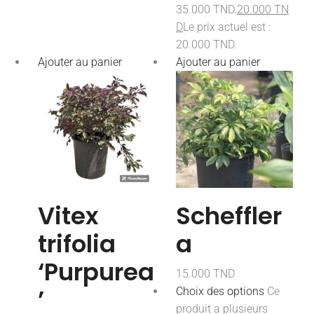
35.000 TND.
20.000
TN
D
Le prix actuel est :
20.000 TND.
Ajouter au panier
Ajouter au panier
Vitex
Scheffler
trifolia
a
‘Purpurea
15.000
TND
’
Choix des options
Ce
produit a plusieurs