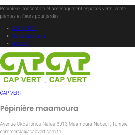
Pépinière, conception et aménagement espaces verts, vente
plantes et fleurs pour jardin
CAP VERT ?
Demander devis
Contact
CAP VERT
Pépinière maamoura
Avenue Okba Ibnou Nafaa 8013 Maamoura-Nabeul , Tunisie
commercial@capvert.com.tn