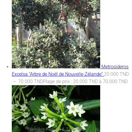
Metrosideros
Excelsa "Arbre de Noël de Nouvelle-Zélande"
20.000
TND
–
70.000
TND
Plage de prix : 20.000 TND à 70.000 TND