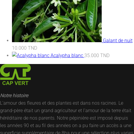
Galant de nuit
10.000
TND
Acalypha blanc
35.000
TND
Notre histoire
L’amour des fleures et des plantes est dans nos racines. Le
grand-père était un grand agriculteur et l’amour de la terre était
héréditaire de nos parents. Notre pépinière est imposé depuis
les années 90 et au fil des années on a pu faire un accès a une
superficie supplémentaire de 8ha pour une sélection plus varies