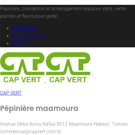
Pépinière, conception et aménagement espaces verts, vente
plantes et fleurs pour jardin
CAP VERT ?
Demander devis
Contact
CAP VERT
Pépinière maamoura
Avenue Okba Ibnou Nafaa 8013 Maamoura-Nabeul , Tunisie
commercial@capvert.com.tn