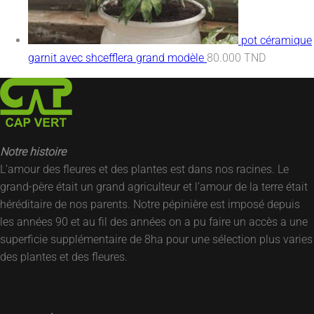
pot céramique
garnit avec shcefflera grand modèle
80.000
TND
Notre histoire
L’amour des fleures et des plantes est dans nos racines. Le
grand-père était un grand agriculteur et l’amour de la terre était
héréditaire de nos parents. Notre pépinière est imposé depuis
les années 90 et au fil des années on a pu faire un accès a une
superficie supplémentaire de 8ha pour une sélection plus varies
des plantes et des fleures.