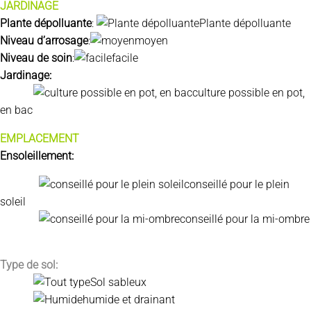
JARDINAGE
Plante dépolluante
:
Plante dépolluante
Niveau d’arrosage
:
moyen
Niveau de soin
:
facile
Jardinage:
culture possible en pot,
en bac
EMPLACEMENT
Ensoleillement:
conseillé pour le plein
soleil
conseillé pour la mi-ombre
Type de sol:
Sol sableux
humide et drainant