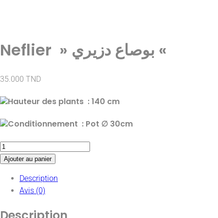
Neflier » بوصاع دزيري «
35.000
TND
Hauteur des plants : 140
cm
Conditionnement : Pot
∅
30cm
Ajouter au panier
Description
Avis (0)
Description