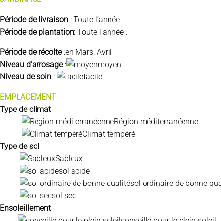
Période de livraison
: Toute l’année
Période de plantation:
Toute l’année .
Période de récolte
:en Mars, Avril
Niveau d’arrosage
:
moyen
Niveau de soin
:
facile
EMPLACEMENT
Type de climat
Région méditerranéenne
Climat tempéré
Type de sol
Sableux
sol acide
sol ordinaire de bonne qua
sol sec
Ensoleillement
conseillé pour le plein soleil