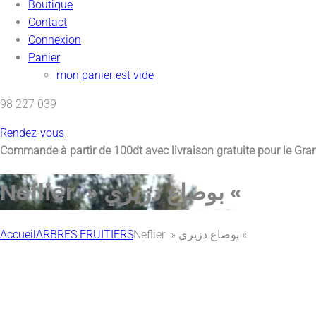
Boutique
Contact
Connexion
Panier
mon panier est vide
98 227 039
Rendez-vous
Commande à partir de 100dt avec
livraison gratuite pour le Gr
Neflier » بوصاع دزيري «
Accueil
ARBRES FRUITIERS
Neflier » بوصاع دزيري «