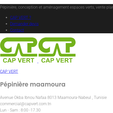
Pépinière, conception et aménagement espaces verts, vente plant
CAP VERT ?
Demander devis
Contact
CAP VERT
Pépinière maamoura
Avenue Okba Ibnou Nafaa 8013 Maamoura-Nabeul , Tunisie
commercial@capvert.com.tn
Lun - Sam : 8:00 -17.30