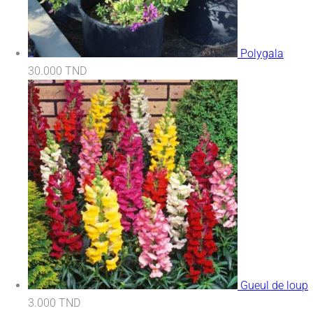
Polygala
30.000
TND
Gueul de loup
3.000
TND