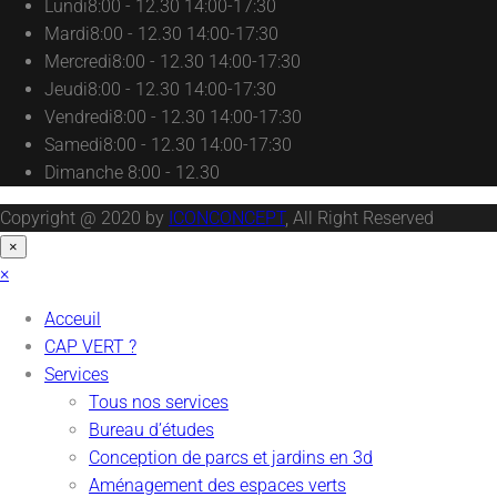
Lundi
8:00 - 12.30 14:00-17:30
Mardi
8:00 - 12.30 14:00-17:30
Mercredi
8:00 - 12.30 14:00-17:30
Jeudi
8:00 - 12.30 14:00-17:30
Vendredi
8:00 - 12.30 14:00-17:30
Samedi
8:00 - 12.30 14:00-17:30
Dimanche
8:00 - 12.30
Copyright @ 2020 by
ICONCONCEPT
, All Right Reserved
×
×
Acceuil
CAP VERT ?
Services
Tous nos services
Bureau d’études
Conception de parcs et jardins en 3d
Aménagement des espaces verts