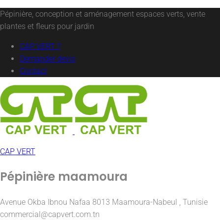
Pépinière, conception et aménagement espaces verts, vente
plantes et fleurs pour jardin
CAP VERT ?
Demander devis
Contact
CAP VERT
Pépinière maamoura
Avenue Okba Ibnou Nafaa 8013 Maamoura-Nabeul , Tunisie
commercial@capvert.com.tn