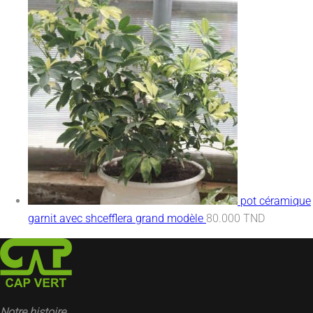
pot céramique
garnit avec shcefflera grand modèle
80.000
TND
Notre histoire