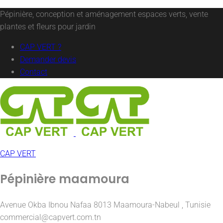
Pépinière, conception et aménagement espaces verts, vente
plantes et fleurs pour jardin
CAP VERT ?
Demander devis
Contact
CAP VERT
Pépinière maamoura
Avenue Okba Ibnou Nafaa 8013 Maamoura-Nabeul , Tunisie
commercial@capvert.com.tn