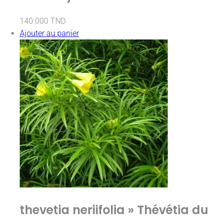
140.000
TND
Ajouter au panier
thevetia neriifolia » Thévétia du