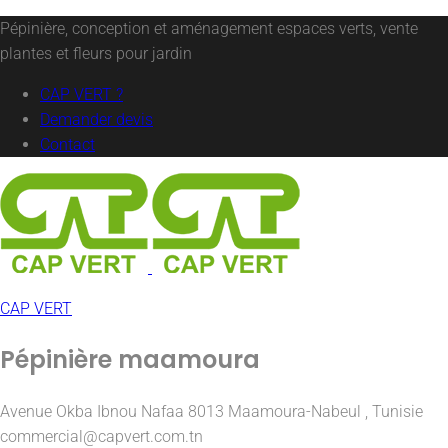
Pépinière, conception et aménagement espaces verts, vente
plantes et fleurs pour jardin
CAP VERT ?
Demander devis
Contact
CAP VERT
Pépinière maamoura
Avenue Okba Ibnou Nafaa 8013 Maamoura-Nabeul , Tunisie
commercial@capvert.com.tn