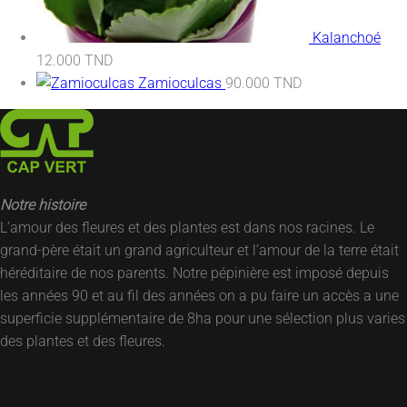
Kalanchoé
12.000
TND
Zamioculcas
90.000
TND
Notre histoire
L’amour des fleures et des plantes est dans nos racines. Le
grand-père était un grand agriculteur et l’amour de la terre était
héréditaire de nos parents. Notre pépinière est imposé depuis
les années 90 et au fil des années on a pu faire un accès a une
superficie supplémentaire de 8ha pour une sélection plus varies
des plantes et des fleures.