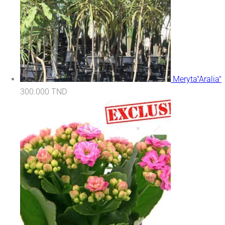
Meryta"Aralia"
300.000
TND