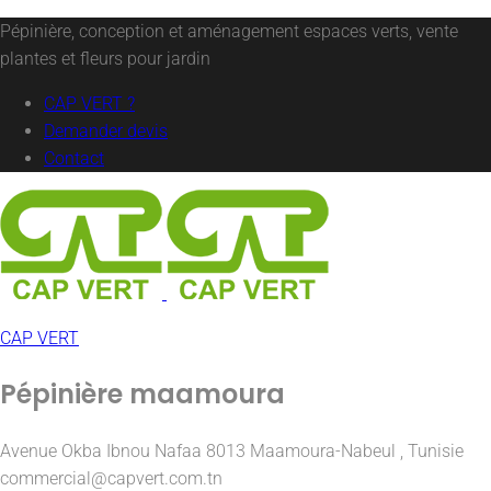
Pépinière, conception et aménagement espaces verts, vente
plantes et fleurs pour jardin
CAP VERT ?
Demander devis
Contact
CAP VERT
Pépinière maamoura
Avenue Okba Ibnou Nafaa 8013 Maamoura-Nabeul , Tunisie
commercial@capvert.com.tn