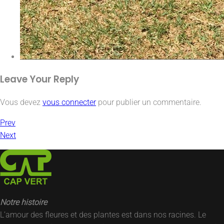
Leave Your
Reply
Vous devez
vous connecter
pour publier un commentaire.
Prev
Next
Notre histoire
L’amour des fleures et des plantes est dans nos racines. Le