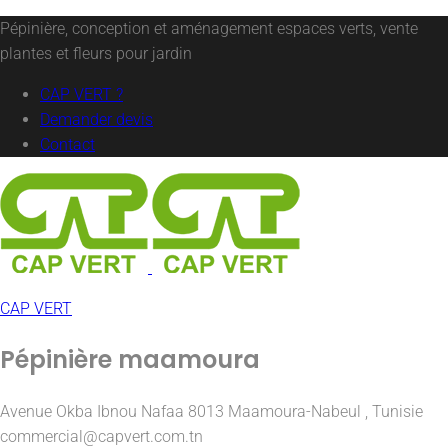
Pépinière, conception et aménagement espaces verts, vente
plantes et fleurs pour jardin
CAP VERT ?
Demander devis
Contact
CAP VERT
Pépinière maamoura
Avenue Okba Ibnou Nafaa 8013 Maamoura-Nabeul , Tunisie
commercial@capvert.com.tn