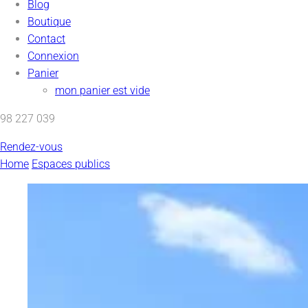
Blog
Boutique
Contact
Connexion
Panier
mon panier est vide
98 227 039
Rendez-vous
Home
Espaces publics