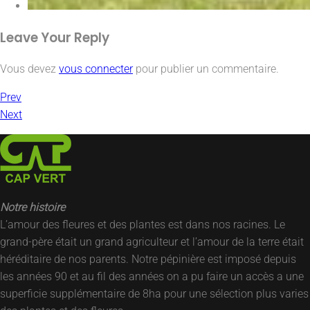
Leave Your
Reply
Vous devez
vous connecter
pour publier un commentaire.
Prev
Next
Notre histoire
L’amour des fleures et des plantes est dans nos racines. Le
grand-père était un grand agriculteur et l’amour de la terre était
héréditaire de nos parents. Notre pépinière est imposé depuis
les années 90 et au fil des années on a pu faire un accès a une
superficie supplémentaire de 8ha pour une sélection plus varies