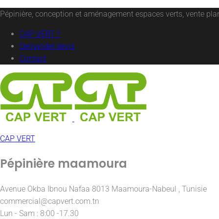
Pépinière, conception et aménagement espaces verts, vente plant
CAP VERT ?
Demander devis
Contact
CAP VERT
Pépinière maamoura
Avenue Okba Ibnou Nafaa 8013 Maamoura-Nabeul , Tunisie
commercial@capvert.com.tn
Lun - Sam : 8:00 -17.30