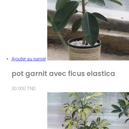
Ajouter au panier
pot garnit avec ficus elastica
30.000
TND