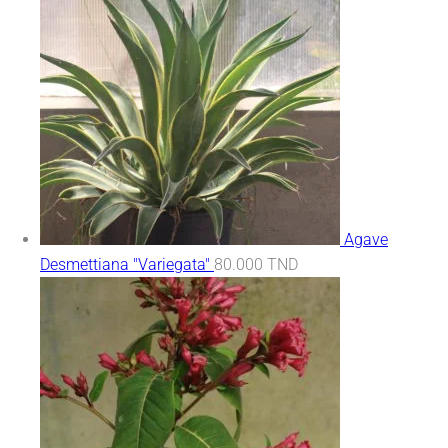
Agave
Desmettiana "Variegata"
80.000
TND