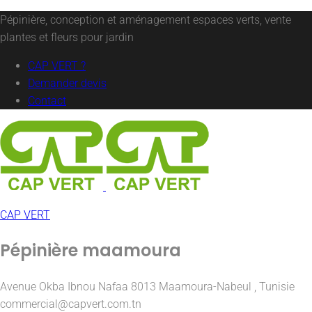
Pépinière, conception et aménagement espaces verts, vente
plantes et fleurs pour jardin
CAP VERT ?
Demander devis
Contact
CAP VERT
Pépinière maamoura
Avenue Okba Ibnou Nafaa 8013 Maamoura-Nabeul , Tunisie
commercial@capvert.com.tn