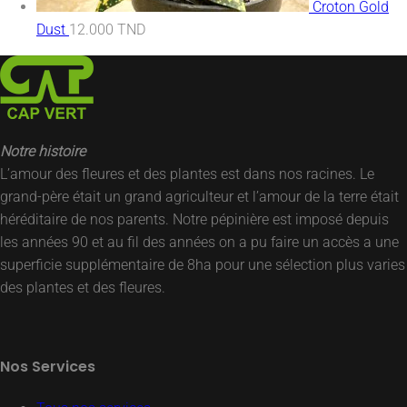
Croton Gold
Dust
12.000
TND
Notre histoire
L’amour des fleures et des plantes est dans nos racines. Le
grand-père était un grand agriculteur et l’amour de la terre était
héréditaire de nos parents. Notre pépinière est imposé depuis
les années 90 et au fil des années on a pu faire un accès a une
superficie supplémentaire de 8ha pour une sélection plus varies
des plantes et des fleures.
Nos Services