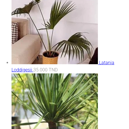
Latania
Loddigesii
35.000
TND