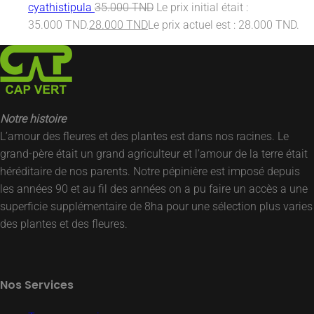
cyathistipula
35.000
TND
Le prix initial était :
35.000 TND.
28.000
TND
Le prix actuel est : 28.000 TND.
Notre histoire
L’amour des fleures et des plantes est dans nos racines. Le
grand-père était un grand agriculteur et l’amour de la terre était
héréditaire de nos parents. Notre pépinière est imposé depuis
les années 90 et au fil des années on a pu faire un accès a une
superficie supplémentaire de 8ha pour une sélection plus varies
des plantes et des fleures.
Nos Services