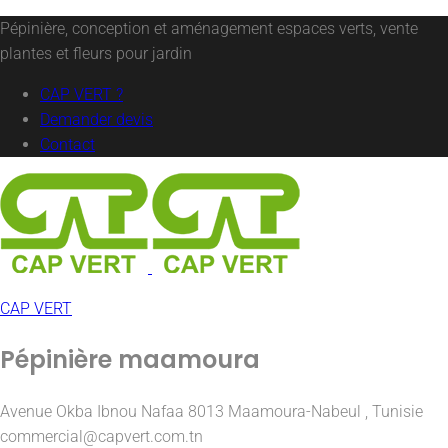
Pépinière, conception et aménagement espaces verts, vente
plantes et fleurs pour jardin
CAP VERT ?
Demander devis
Contact
CAP VERT
Pépinière maamoura
Avenue Okba Ibnou Nafaa 8013 Maamoura-Nabeul , Tunisie
commercial@capvert.com.tn