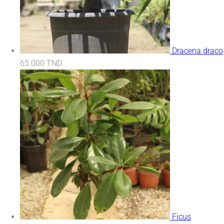
Dracena draco
65.000
TND
Ficus