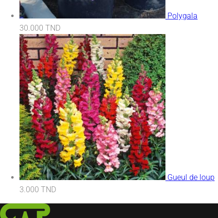
Polygala
30.000
TND
Gueul de loup
3.000
TND