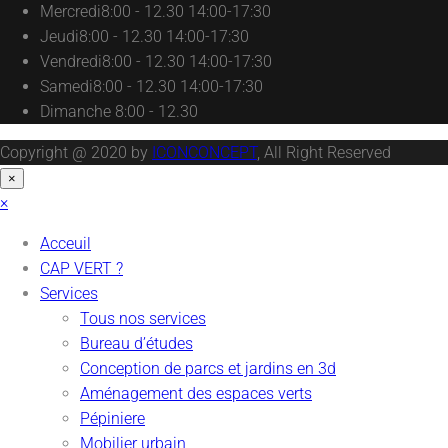
Mercredi
8:00 - 12.30 14:00-17:30
Jeudi
8:00 - 12.30 14:00-17:30
Vendredi
8:00 - 12.30 14:00-17:30
Samedi
8:00 - 12.30 14:00-17:30
Dimanche
8:00 - 12.30
Copyright @ 2020 by
ICONCONCEPT
, All Right Reserved
×
×
Acceuil
CAP VERT ?
Services
Tous nos services
Bureau d’études
Conception de parcs et jardins en 3d
Aménagement des espaces verts
Pépiniere
Mobilier urbain