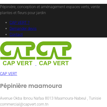
Pépinière, conception et aménagement espaces verts, vente
plantes et fleurs pour jardin
CAP VERT ?
Demander devis
Contact
CAP VERT
Pépinière maamoura
Avenue Okba Ibnou Nafaa 8013 Maamoura-Nabeul , Tunisie
commercial@capvert.com.tn