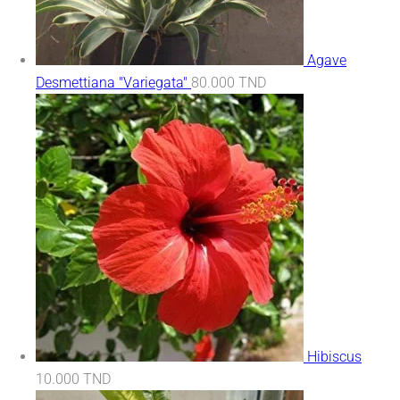
Agave
Desmettiana "Variegata"
80.000
TND
Hibiscus
10.000
TND