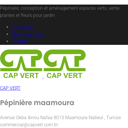
Pépinière, conception et aménagement espaces verts, vente
plantes et fleurs pour jardin
CAP VERT ?
Demander devis
Contact
CAP VERT
Pépinière maamoura
Avenue Okba Ibnou Nafaa 8013 Maamoura-Nabeul , Tunisie
commercial@capvert.com.tn