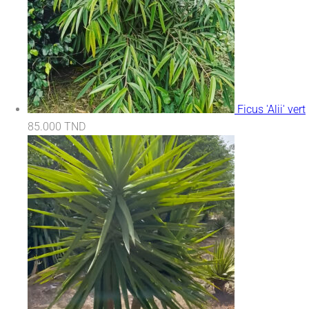
Ficus 'Alii' vert
85.000
TND