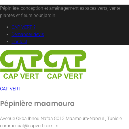
Pépinière, conception et aménagement espaces verts, vente
plantes et fleurs pour jardin
CAP VERT ?
Demander devis
Contact
CAP VERT
Pépinière maamoura
Avenue Okba Ibnou Nafaa 8013 Maamoura-Nabeul , Tunisie
commercial@capvert.com.tn