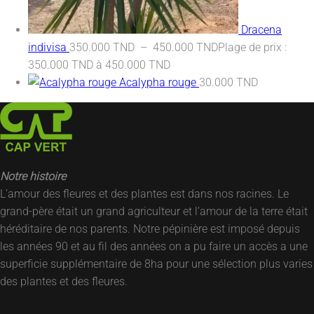
Dracena
indivisa
350.000
TND
–
450.000
TND
Plage de prix :
350.000 TND à 450.000 TND
Acalypha rouge
30.000
TND
Notre histoire
L’amour des fleures et des plantes est dans nos racines. Le
grand-père était un grand agriculteur et l’amour de la terre était
héréditaire de nos parents. Notre pépinière est imposé depuis
les années 90 et au fil des années on a pu faire un accès a une
superficie supplémentaire de 8ha pour une sélection plus varies
des plantes et des fleures.