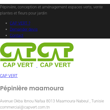
Pépinière, conception et aménagement espaces verts, vente
plantes et fleurs pour jardin
CAP VERT ?
Demander devis
Contact
CAP VERT
Pépinière maamoura
Avenue Okba Ibnou Nafaa 8013 Maamoura-Nabeul , Tunisie
commercial@capvert.com.tn