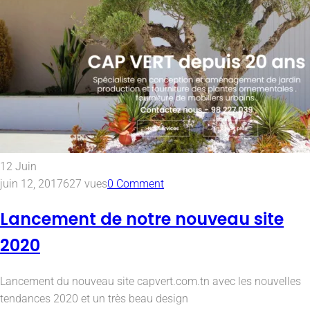
12
Juin
juin 12, 2017
627 vues
0 Comment
Lancement de notre nouveau site
2020
Lancement du nouveau site capvert.com.tn avec les nouvelles
tendances 2020 et un très beau design