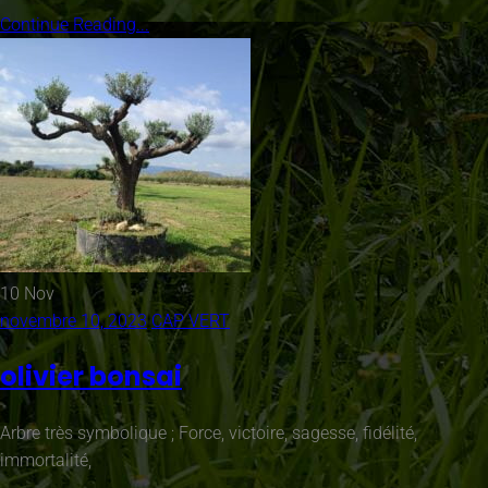
Continue Reading...
10
Nov
novembre 10, 2023
CAP VERT
olivier bonsai
Arbre très symbolique ; Force, victoire, sagesse, fidélité,
immortalité,