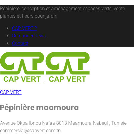
Pépinière, conception et aménagement espaces verts, vente
plantes et fleurs pour jardin
CAP VERT ?
Demander devis
Contact
CAP VERT
Pépinière maamoura
Avenue Okba Ibnou Nafaa 8013 Maamoura-Nabeul , Tunisie
commercial@capvert.com.tn