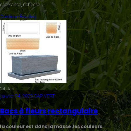
espérance, richesse…
Continue Reading...
24
Jan
janvier 24, 2023
CAP VERT
Bacs à fleurs rectangulaire
la couleur est dans la masse .les couleurs