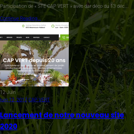
Participation de « STE CAP VERT » avec dar déco du 13 déc….
Continue Reading...
12
Juin
juin 12, 2017
CAP VERT
Lancement de notre nouveau site
2020