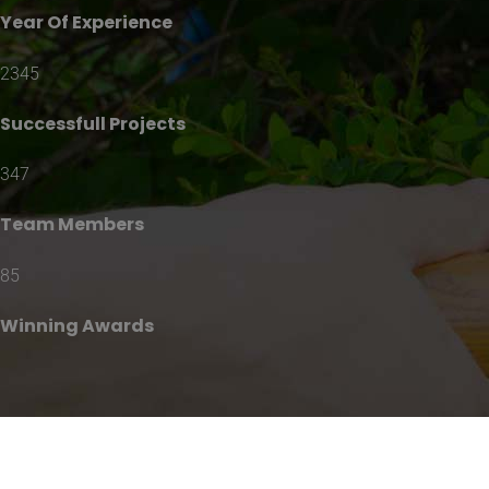
Year Of Experience
2345
Successfull Projects
347
Team Members
85
Winning Awards