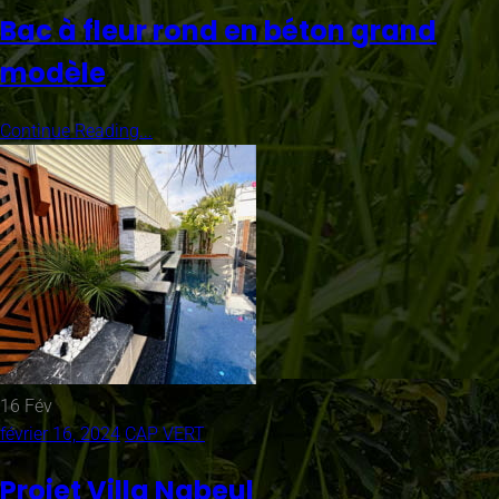
Bac à fleur rond en béton grand
modèle
Continue Reading...
16
Fév
février 16, 2024
CAP VERT
Projet Villa Nabeul