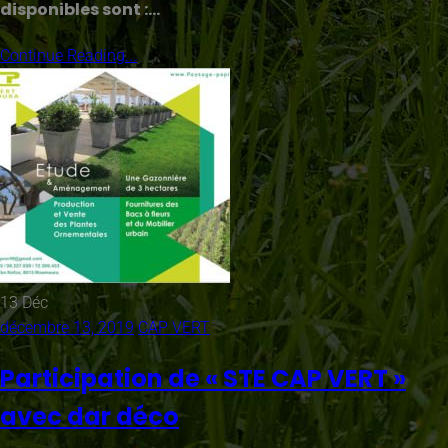
disponibles sont :…
Continue Reading...
13
Déc
décembre 13, 2019
CAP VERT
Participation de « STE CAP VERT »
avec dar déco