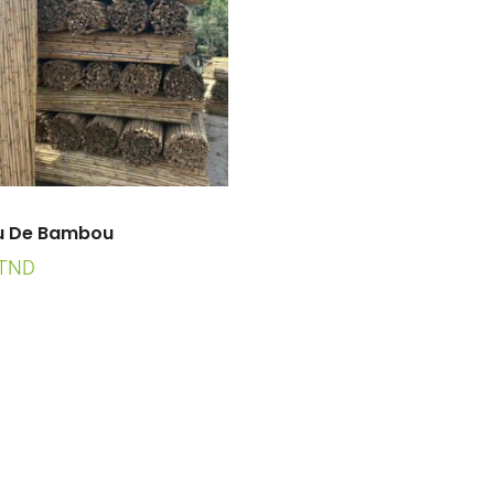
u De Bambou
TND