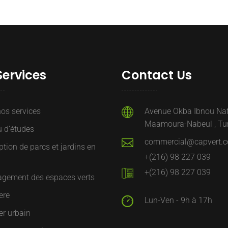
Services
Contact Us
os services
Avenue Okba Ibnou Na
Maamoura-Nabeul , Tun
 d’études
commercial@capvert.c
tion de parcs et jardins en
+(216) 98 227 039
+(216) 98 227 039
gement des espaces verts
ere
Lun-Ven - 9h à 17h
er urbain