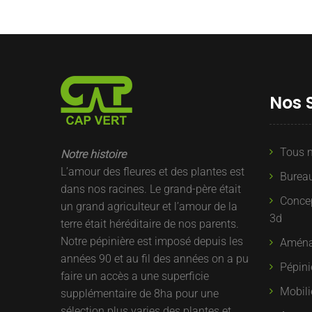
Nos 
Tous n
Notre histoire
L’amour des fleures et des plantes est
Bureau
dans nos racines. Le grand-père était
Concep
un grand agriculteur et l’amour de la
3d
terre était héréditaire de nos parents.
Notre pépinière est imposé depuis les
Aména
années 90 et au fil des années on a pu
Pépini
faire un accès a une superficie
Mobili
supplémentaire de 8ha pour une
sélection plus varies des plantes et