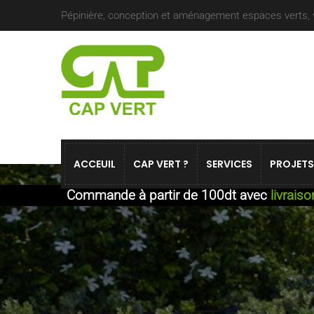
Pépinière, conception et aménagement espaces verts, ve
ACCEUIL
CAP VERT ?
SERVICES
PROJETS
Commande à partir de 100dt avec
livrais