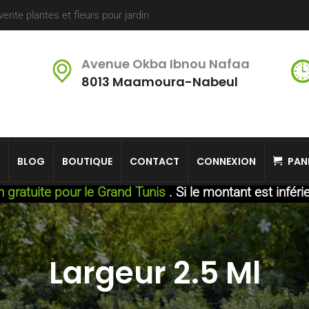
nte plantes et fleurs pour jardin
Avenue Okba Ibnou Nafaa
8013 Maamoura-Nabeul
BLOG
BOUTIQUE
CONTACT
CONNEXION
PAN
on gratuite pour le Grand Tunis
. Si le montant est inféri
Largeur 2.5 Ml