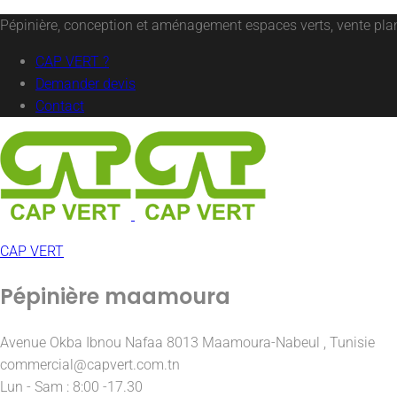
Pépinière, conception et aménagement espaces verts, vente plant
CAP VERT ?
Demander devis
Contact
CAP VERT
Pépinière maamoura
Avenue Okba Ibnou Nafaa 8013 Maamoura-Nabeul , Tunisie
commercial@capvert.com.tn
Lun - Sam : 8:00 -17.30