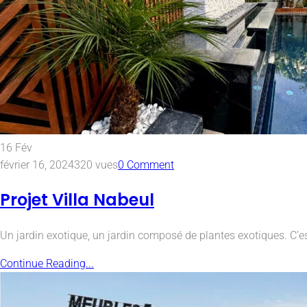
16
Fév
février 16, 2024
320 vues
0 Comment
Projet Villa Nabeul
Un jardin exotique, un jardin composé de plantes exotiques. C’
Continue Reading...